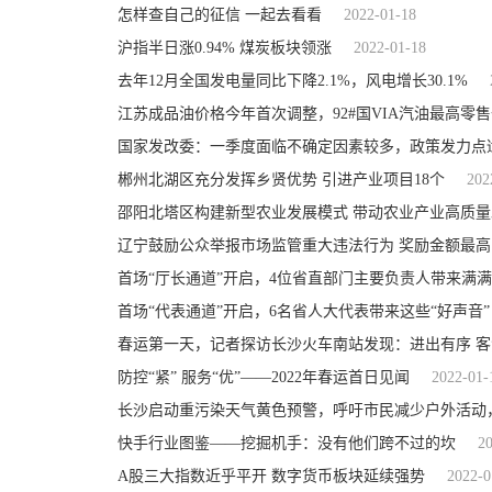
怎样查自己的征信 一起去看看
2022-01-18
沪指半日涨0.94% 煤炭板块领涨
2022-01-18
去年12月全国发电量同比下降2.1%，风电增长30.1%
江苏成品油价格今年首次调整，92#国VIA汽油最高零售价7
国家发改委：一季度面临不确定因素较多，政策发力点
郴州北湖区充分发挥乡贤优势 引进产业项目18个
202
邵阳北塔区构建新型农业发展模式 带动农业产业高质量
辽宁鼓励公众举报市场监管重大违法行为 奖励金额最高1
首场“厅长通道”开启，4位省直部门主要负责人带来满满
首场“代表通道”开启，6名省人大代表带来这些“好声音”
春运第一天，记者探访长沙火车南站发现：进出有序 
防控“紧” 服务“优”——2022年春运首日见闻
2022-01-
长沙启动重污染天气黄色预警，呼吁市民减少户外活动
快手行业图鉴——挖掘机手：没有他们跨不过的坎
2
A股三大指数近乎平开 数字货币板块延续强势
2022-0