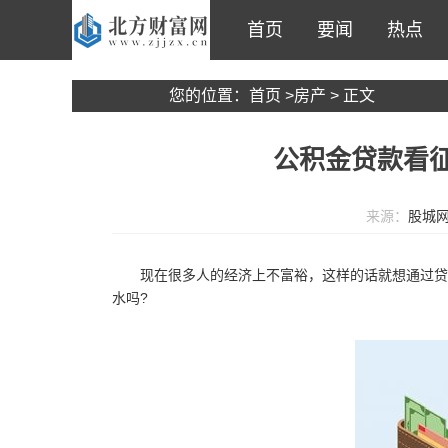
首页
要闻
热点
您的位置：
首页
>
房产
> 正文
公积金贷款看征
来源：
股城
现在很多人的经济上不富裕，这样的话就想通过贷
水吗?