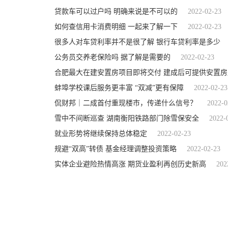
贷款车可以过户吗 明确来说是不可以的
2022-02-23
如何查信用卡消费明细 一起来了解一下
2022-02-23
很多人对车贷利率并不是很了解 银行车贷利率是多少
公务员交养老保险吗 据了解是需要的
2022-02-23
合肥最大在建安置房项目即将交付 建成后可提供安置房屋
蚌埠学校课后服务更丰富 “双减”更有保障
2022-02-23
侃财邦｜二成首付重现楼市，传递什么信号？
2022-0
雪中不间断巡查 湖南衡阳铁路部门除雪保安全
2022-
就业形势将继续保持总体稳定
2022-02-23
规避“双高”转债 基金经理调整投资策略
2022-02-23
实体企业避险热情高涨 期货业盈利再创历史新高
202