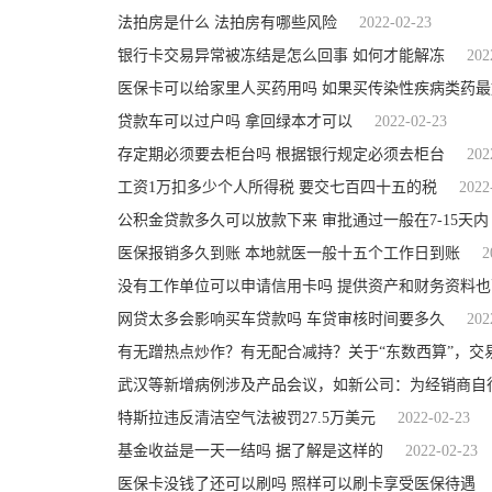
法拍房是什么 法拍房有哪些风险
2022-02-23
银行卡交易异常被冻结是怎么回事 如何才能解冻
202
医保卡可以给家里人买药用吗 如果买传染性疾病类药
贷款车可以过户吗 拿回绿本才可以
2022-02-23
存定期必须要去柜台吗 根据银行规定必须去柜台
202
工资1万扣多少个人所得税 要交七百四十五的税
2022
公积金贷款多久可以放款下来 审批通过一般在7-15天内
医保报销多久到账 本地就医一般十五个工作日到账
2
没有工作单位可以申请信用卡吗 提供资产和财务资料也
网贷太多会影响买车贷款吗 车贷审核时间要多久
202
有无蹭热点炒作？有无配合减持？关于“东数西算”，交
武汉等新增病例涉及产品会议，如新公司：为经销商自
特斯拉违反清洁空气法被罚27.5万美元
2022-02-23
基金收益是一天一结吗 据了解是这样的
2022-02-23
医保卡没钱了还可以刷吗 照样可以刷卡享受医保待遇