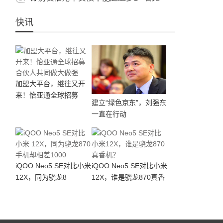
快讯
加盟大平台，继往又开
来！怡亚通全球招募
建立“绿色京东”，刘强东
一直在行动
iQOO Neo5 SE对比小米
iQOO Neo5 SE对比小米
12X，同为骁龙8
12X，谁是骁龙870真香
机？